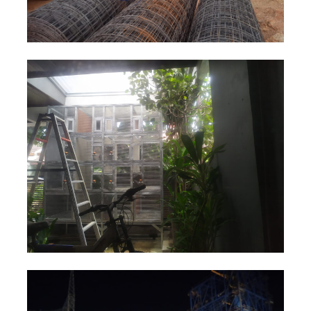
+
Pemasangan Kawat Loket PVC untuk
Kandang Burung, Bogor
Kawat Loket PVC
Proyek
+