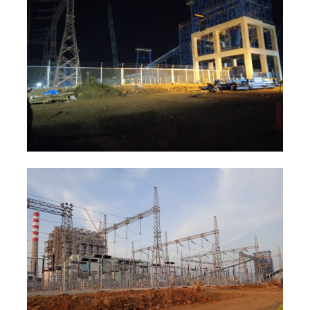
Proyek Pemasangan Kawat Loket
Stainless Steel Pagar Pembatas
Tower BTS, Tangerang Selatan
Kawat Loket Stainless Steel
Proyek
+
Pemasangan Pagar Sutet Listrik PT
Medan Tropical Canning & Frozen
Industries, Medan
Kawat Loket Galvanis
Proyek