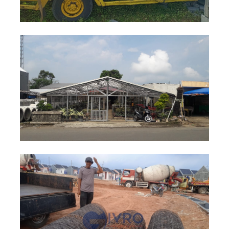
Pemasangan Kawat Loket PVC
Untuk Peternakan Burung , Bandung
Kawat Loket PVC
Proyek
+
Pemasangan Kawat Loket Galvanis
Untuk Proyek Pembangunan
Perumahan, Banten
Kawat Loket Galvanis
Proyek