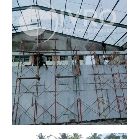
Pemasangan Kawat Loket untuk
atap roofmesh, gedung arsip
Mahkamah Agung
Kawat Loket Galvanis
Proyek
+