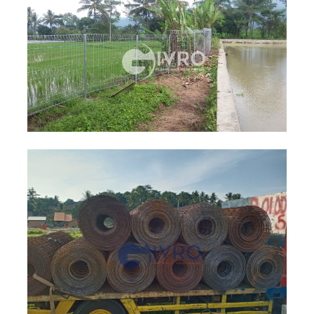
Pemasangan Pagar BRC Curug
Barang, Banten
Proyek
+
Project Pemasangan Kawat Loket
Pelapis Pagar BRC, Untuk Kebun
Wilayah Bogor
Kawat Loket Galvanis
Proyek
+