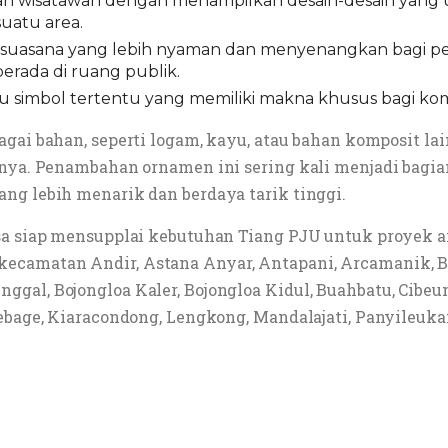
ian wisatawan dengan menampilkan desain-desain yang 
suatu area.
 suasana yang lebih nyaman dan menyenangkan bagi p
erada di ruang publik.
u simbol tertentu yang memiliki makna khusus bagi ko
bagai bahan, seperti logam, kayu, atau bahan komposit la
snya. Penambahan ornamen ini sering kali menjadi bagia
ng lebih menarik dan berdaya tarik tinggi.
sa siap mensupplai kebutuhan Tiang PJU untuk proyek an
camatan Andir, Astana Anyar, Antapani, Arcamanik, B
al, Bojongloa Kaler, Bojongloa Kidul, Buahbatu, Cibeuny
ebage, Kiaracondong, Lengkong, Mandalajati, Panyileukan,