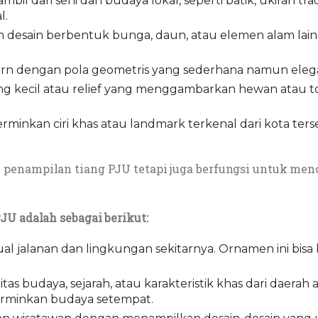
bil dari seni dan budaya lokal, seperti batik, ukiran tra
l.
 desain berbentuk bunga, daun, atau elemen alam lai
dern dengan pola geometris yang sederhana namun eleg
ng kecil atau relief yang menggambarkan hewan atau to
minkan ciri khas atau landmark terkenal dari kota te
enampilan tiang PJU tetapi juga berfungsi untuk menci
JU adalah sebagai berikut:
l jalanan dan lingkungan sekitarnya. Ornamen ini bisa 
itas budaya, sejarah, atau karakteristik khas dari daerah 
cerminkan budaya setempat.