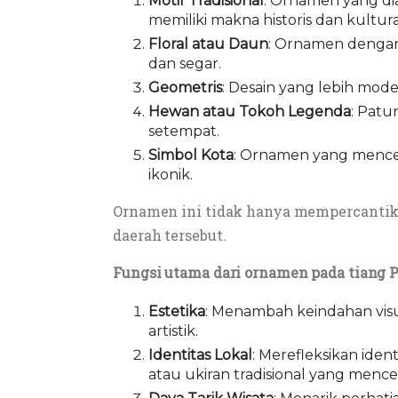
Motif Tradisional
: Ornamen yang diam
memiliki makna historis dan kultura
Floral atau Daun
: Ornamen dengan
dan segar.
Geometris
: Desain yang lebih mo
Hewan atau Tokoh Legenda
: Patu
setempat.
Simbol Kota
: Ornamen yang mencer
ikonik.
Ornamen ini tidak hanya mempercantik p
daerah tersebut.
Fungsi utama dari ornamen pada tiang P
Estetika
: Menambah keindahan visua
artistik.
Identitas Lokal
: Merefleksikan ident
atau ukiran tradisional yang men