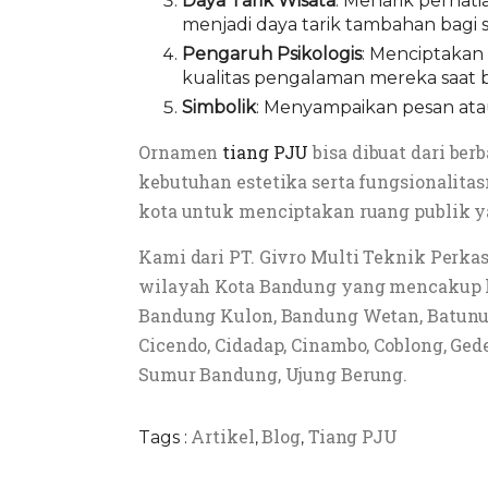
Daya Tarik Wisata
: Menarik perhat
menjadi daya tarik tambahan bagi 
Pengaruh Psikologis
: Menciptakan
kualitas pengalaman mereka saat b
Simbolik
: Menyampaikan pesan ata
Ornamen
tiang PJU
bisa dibuat dari ber
kebutuhan estetika serta fungsionalita
kota untuk menciptakan ruang publik ya
Kami dari PT. Givro Multi Teknik Perka
wilayah Kota Bandung yang mencakup ke
Bandung Kulon, Bandung Wetan, Batunungg
Cicendo, Cidadap, Cinambo, Coblong, Ged
Sumur Bandung, Ujung Berung.
Artikel
Blog
Tiang PJU
Tags :
,
,