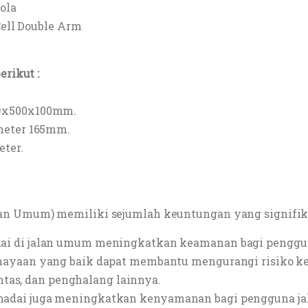
ola
Cell Double Arm
erikut :
19x500x100mm.
meter 165mm.
eter.
n Umum) memiliki sejumlah keuntungan yang signifikan
i di jalan umum meningkatkan keamanan bagi pengguna 
hayaan yang baik dapat membantu mengurangi risiko k
intas, dan penghalang lainnya.
dai juga meningkatkan kenyamanan bagi pengguna jalan